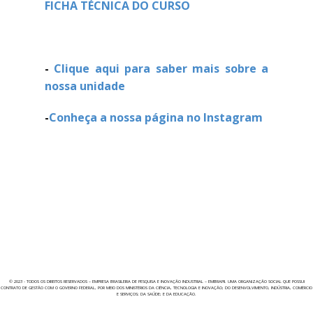
FICHA TÉCNICA DO CURSO
-
Clique aqui para saber mais sobre a
nossa unidade
-
Conheça a nossa página no Instagram
© 2023​ - TODOS OS DIREITOS RESERVADOS – EMPRESA BRASILEIRA DE PESQUISA E INOVAÇÃO INDUSTRIAL – EMBRAPII. UMA ORGANIZAÇÃO SOCIAL QUE POSSUI
CONTRATO DE GESTÃO COM O GOVERNO FEDERAL, POR MEIO DOS MINIS​TÉRIOS DA​​ CIÊNCIA, TECNOLOGIA E INOVAÇÃ​O; DO DESENVOLVIMENTO, INDÚSTRIA, COMÉRCIO
E SERVIÇOS; DA SAÚDE; E DA EDU​​CAÇÃO.